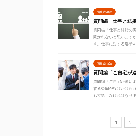
面接成功法
質問編「仕事と結
質問編「仕事と結婚の
聞かれないと思います
す。仕事に対する姿勢をア
面接成功法
質問編「ご自宅が
質問編「ご自宅が遠い
する疑問が投げかけら
も支給しなければなりませ
1
2