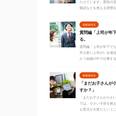
たけています。普段の
敬語などを使える習慣を身
面接成功法
質問編「上司が年
る。
質問編「上司が年下で
手の若い上司がいる場
か？組織の中で仕事する自
面接成功法
「まだお子さんが
すか？」
「まだお子さんが小さ
では、小さい子供を抱
も育児が大変だということ