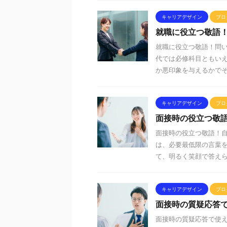
キャリアデザイン
ブロ
就職に役立つ敬語
就職に役立つ敬語！問
代では必修科目ともい
か悪印象を与えるかでその
キャリアデザイン
ブロ
面接時の役立つ敬語
面接時の役立つ敬語！自
は、必要最低限の言葉
て、明るく笑顔で答えられ
キャリアデザイン
ブロ
面接時の質疑応答
面接時の質疑応答で使