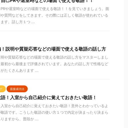
自己PRや退室時などの場面で使える敬語！！
PRや退室時などの場面で使える敬語！！を見ていきましょう。面
明や質問などをしてきます。その際には正しく敬語が使われている
す。話し方１つ ...
編！説明や質疑応答などの場面で使える敬語の話し方
説明や質疑応答などの場面で使える敬語の話し方をマスターしまし
て最初から最後まで評価されています。あなたの話し方で性格など
たくさんあります ...
グ
面接成功法
敬語！入室から自己紹介に覚えておきたい敬語！
！入室から自己紹介に覚えておきたい敬語！意外とわかっているよ
が敬語です。こうした敬語の使い方１つで内定が決まったり決まら
ますから、普段か ...