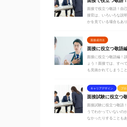
面接で役立つ敬語！
面接で役立つ敬語！自己
接官は、いろいろな説
かを見ている場合もありま
面接成功法
面接に役立つ敬語
面接に役立つ敬語編！
ょう！面接では、すべ
も見抜かれてしまうことが
キャリアデザイン
ブロ
面接試験に役立つ
面接試験に役立つ敬語
うでわかっていないの
なかったりすることもあり