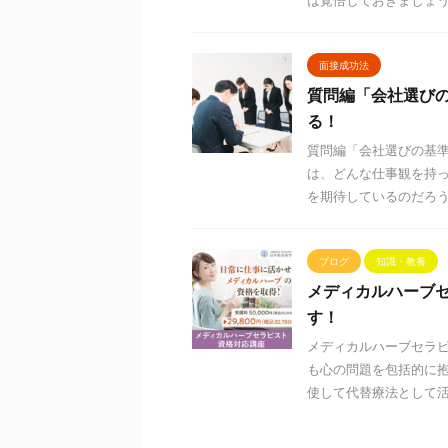
は覚悟しておきましょう。
面接成功法
質問編「会社選び
る！
質問編「会社選びの基
は、どんな仕事観を持
を期待しているのだろうか
ブログ
知識・教養
メディカルハーブ
す！
メディカルハーブセラ
も心の問題を包括的に
使して代替療法として活用