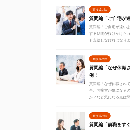
面接成功法
質問編「ご自宅が
質問編「ご自宅が遠い
する疑問が投げかけら
も支給しなければなりませ
面接成功法
質問編「なぜ休職
例！
質問編「なぜ休職され
合、面接官が気になる
か？など気になる点は聞か
面接成功法
質問編「前職をす