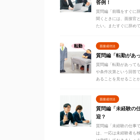
答例！
質問編「前職をすぐに
聞くときには、面接官
たい。またすぐに辞めてし
面接成功法
質問編「転勤があ
質問編「転勤があっても
や条件次第という回答
あることを見せることが大
面接成功法
質問編「未経験の
迎？
質問編「未経験の仕事
は、一応は未経験者も