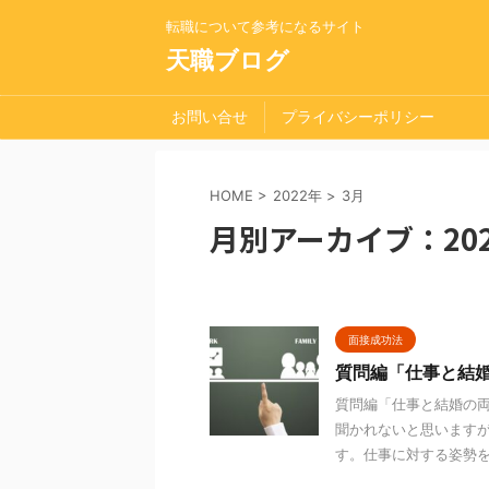
転職について参考になるサイト
天職ブログ
お問い合せ
プライバシーポリシー
HOME
>
2022年
>
3月
月別アーカイブ：202
面接成功法
質問編「仕事と結
質問編「仕事と結婚の
聞かれないと思います
す。仕事に対する姿勢をア