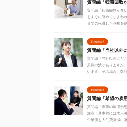
質問編「転職回数
質問編「転職回数が多
もすぐに辞めてしまわ
までの転職した意味を納得
面接成功法
質問編「当社以外
質問編「当社以外にど
景気の波がありますが
います。その場合、数社以
面接成功法
質問編「希望の雇
質問編「希望の雇用形
注意！基本的には求人
企業側も人件費削減に努め