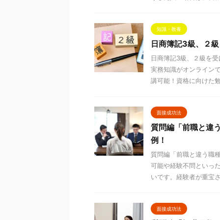
知識・教養
日商簿記3級、２
日商簿記3級、２級を
実務知識がオンライン
講可能！資格に向けた勉強
面接成功法
質問編「前職と違
例！
質問編「前職と違う職
可能や経験不問といっ
いです。経験者が重宝され
面接成功法