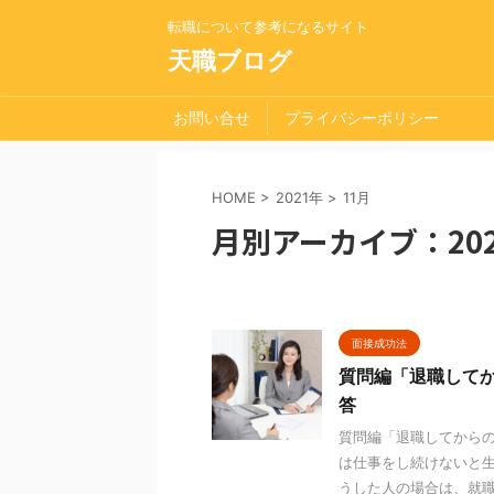
転職について参考になるサイト
天職ブログ
お問い合せ
プライバシーポリシー
HOME
>
2021年
>
11月
月別アーカイブ：202
面接成功法
質問編「退職して
答
質問編「退職してから
は仕事をし続けないと
うした人の場合は、就職活