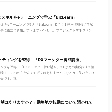
スキルをeラーニングで学ぶ「BizLearn」
ルをeラーニングで学ぶ「BizLearn」Dで！！基本情報技術者試
など仕事に役立つ資格が学べますPMPとは、プロジェクトマネジメント
..
ーケティングを習得！「DXマーケター養成講座」
ティングを習得！「DXマーケター養成講座」で6か月の実践講座で憧
転身！！いつから学んでも遅くはありません！なろう！学びたい！
です。稼 ...
希望はありますか？」勤務地や転勤について聞かれて