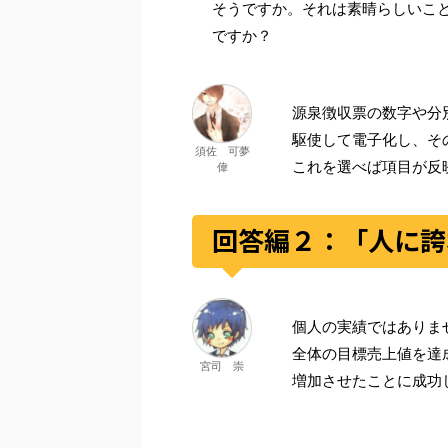
そうですか。それは素晴らしいこ
ですか？
源泉徴収票の数字や分
駆使して電子化し、そ
須佐 可夢
これを選べば項目が反
偉
回答編２：「人に誇
個人の実績ではありま
全体の目標売上値を達
宮司 崇
増加させたことに成功