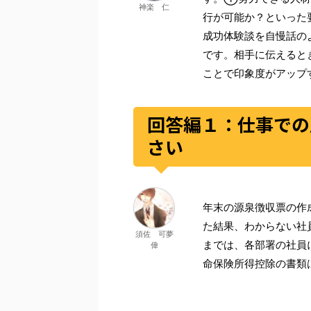
神楽 仁
行が可能か？といった
成功体験談を自慢話の
です。相手に伝えると
ことで印象度がアップ
回答編１：仕事での
さい
年末の源泉徴収票の作
た結果、わからない社
須佐 可夢
までは、各部署の社員
偉
命保険所得控除の書類