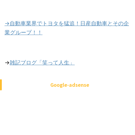
→自動車業界でトヨタを猛追！日産自動車とその企
業グループ！！
→
雑記ブログ「笑って人生」
Google-adsense