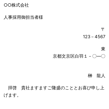
○○株式会社
人事採用御担当者様
〒
123－4567
東
京都文京区白羽１－〇―〇
榊 龍人
拝啓 貴社ますますご隆盛のこととお喜び申し上
げます。