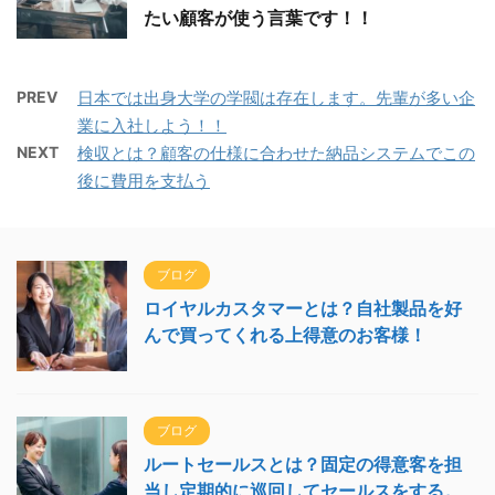
たい顧客が使う言葉です！！
PREV
日本では出身大学の学閥は存在します。先輩が多い企
業に入社しよう！！
NEXT
検収とは？顧客の仕様に合わせた納品システムでこの
後に費用を支払う
ブログ
ロイヤルカスタマーとは？自社製品を好
んで買ってくれる上得意のお客様！
ブログ
ルートセールスとは？固定の得意客を担
当し定期的に巡回してセールスをする。