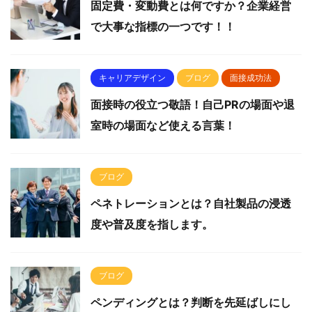
固定費・変動費とは何ですか？企業経営
で大事な指標の一つです！！
キャリアデザイン
ブログ
面接成功法
面接時の役立つ敬語！自己PRの場面や退
室時の場面など使える言葉！
ブログ
ペネトレーションとは？自社製品の浸透
度や普及度を指します。
ブログ
ペンディングとは？判断を先延ばしにし