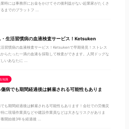
起業時には事務所にお金をかけてその後利益がない起業家がたくさ
までのプラットフ ...
・生活習慣病の血液検査サービス！Ketsuken
活習慣病の血液検査サービス！Ketsukenで早期発見！ストレス
先からたった一滴の血液を採取して検査ができます。人間ドッグな
いあなたに ...
る知識
る傷病でも期間経過後は解雇される可能性もありま
病でも期間経過後は解雇される可能性もあります！会社での労働災
。特に現場作業員などや建設作業員などは大きなリスクがありま
開始後3年を経過後 ...