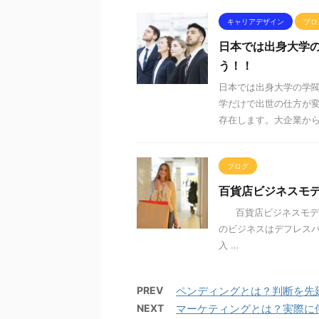
キャリアデザイン
ブロ
日本では出身大学
う！！
日本では出身大学の学
学だけで出世の仕方が
存在します。大企業から中
ブログ
百貨店ビジネスモ
百貨店ビジネスモデル
のビジネスはデフレス
入 ...
PREV
ペンディングとは？判断を先
NEXT
マーケティングとは？実際に