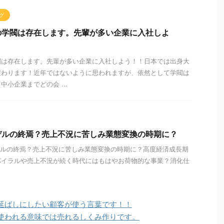
グ
の学閥は存在します。先輩が多い企業に入社しよ
閥は存在します。先輩が多い企業に入社しよう！！日本では出身大
変わります！近年ではないように思われますが、依然として学閥は
小企業までどの会 ...
デルの終焉？売上不況に苦しみ業態変換の時期に？
の終焉？売上不況に苦しみ業態変換の時期に？高度経済成長期
パイラルや売上不況が続く時代にはもはやお荷物的な事業？消化仕
延ばしにしたい顧客が使う言葉です！！
使われる意味では売れるしくみ作りです。