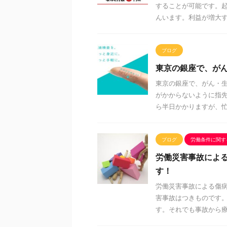
することが可能です。
んいます。利益が増大する
ブログ
東京の銀座で、がん
東京の銀座で、がん・生
がかからないように指
ら半日かかりますが、忙し
ブログ
労働条件に関す
労働災害事故によ
す！
労働災害事故による傷
害事故はつきものです
す。それでも事故から療養